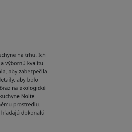
uchyne na trhu. Ich
a výbornú kvalitu
ia, aby zabezpečila
etaily, aby bolo
dôraz na ekologické
 kuchyne Nolte
nému prostrediu.
rí hľadajú dokonalú