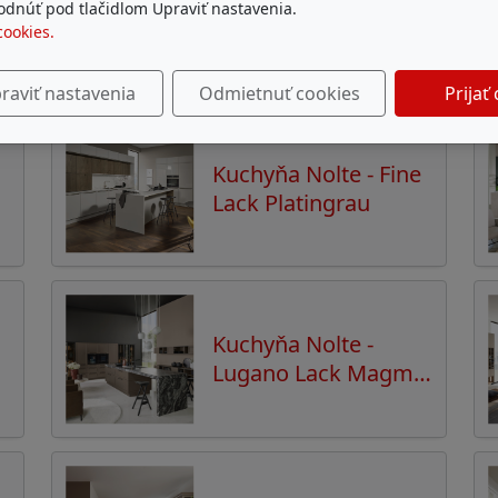
S
Kuchyňa Nolte -
dnúť pod tlačidlom Upraviť nastavenia.
PORTO - Weiß
cookies.
softmatt
raviť nastavenia
Odmietnuť cookies
Prijať
Kuchyňa Nolte - Fine
Lack Platingrau
Kuchyňa Nolte -
Lugano Lack Magma
softmatt