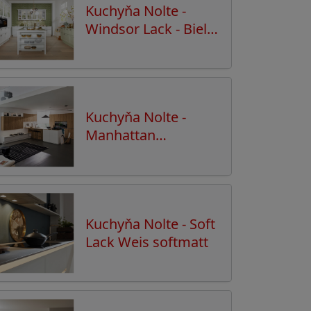
Kuchyňa Nolte -
Windsor Lack - Biela-
Avocado
Kuchyňa Nolte -
Manhattan
Vulkaneiche - Soft
Lack Weis
Kuchyňa Nolte - Soft
Lack Weis softmatt