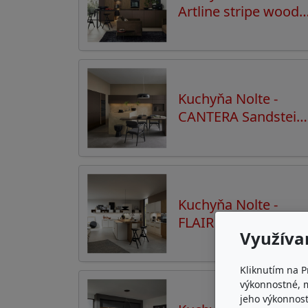
Artline stripe wood
Choco - Soft lack
Sepiabraun
Kuchyňa Nolte -
CANTERA Sandstein
Creme, SOFT LACK
Sepiabraun
Kuchyňa Nolte -
FLAIR - Weiß I
Využíva
Vulkaneiche
Kliknutím na P
výkonnostné, 
jeho výkonnost