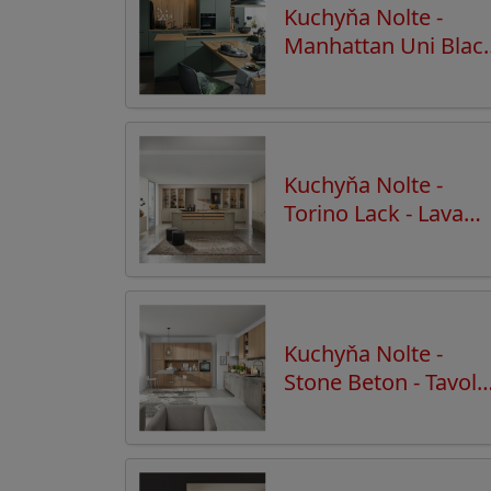
Kuchyňa Nolte -
Manhattan Uni Blac
Green
Kuchyňa Nolte -
Torino Lack - Lava
softmatt
Kuchyňa Nolte -
Stone Beton - Tavola
Eiche Pinot