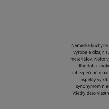
Nemecké kuchyne No
výroba a dizajn 
materiálov. Nolte 
dlhodobú spokoj
zabezpečené maximá
aspekty výrob
synonymom niele
Všetky tieto vlast