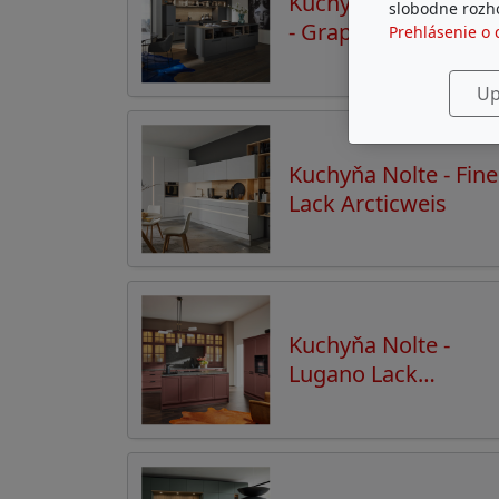
Kuchyňa Nolte - PLU
slobodne rozho
- Graphit softmatt
Prehlásenie o 
Up
Kuchyňa Nolte - Fine
Lack Arcticweis
Kuchyňa Nolte -
Lugano Lack
Hennarot softmatt