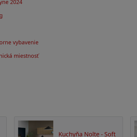
hyne 2024
ng
torne vybavenie
nická miestnosť
Kuchyňa Nolte - Soft