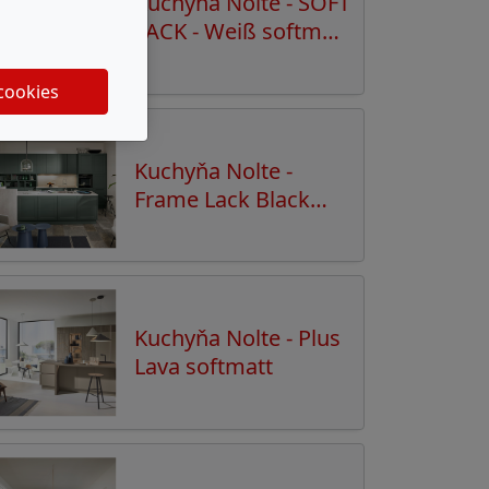
Kuchyňa Nolte - SOFT
LACK - Weiß softmatt
- Caramel softmatt
 cookies
Kuchyňa Nolte -
Frame Lack Black
Green softmatt
Kuchyňa Nolte - Plus
Lava softmatt