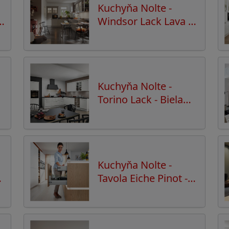
Kuchyňa Nolte -
k
Windsor Lack Lava -
Hennarot
Kuchyňa Nolte -
Torino Lack - Biela
softmatt
Kuchyňa Nolte -
Tavola Eiche Pinot -
Plus Biela softmatt