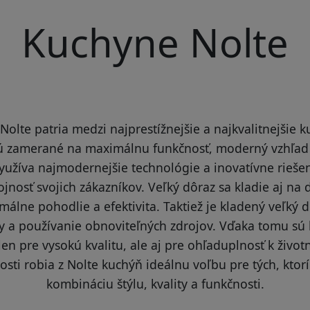
Kuchyne Nolte
lte patria medzi najprestížnejšie a najkvalitnejšie k
sú zamerané na maximálnu funkčnosť, moderný vzhľad 
využíva najmodernejšie technológie a inovatívne riešen
nosť svojich zákazníkov. Veľký dôraz sa kladie aj na d
lne pohodlie a efektivita. Taktiež je kladený veľký 
y a používanie obnoviteľných zdrojov. Vďaka tomu sú
n pre vysokú kvalitu, ale aj pre ohľaduplnosť k život
nosti robia z Nolte kuchýň ideálnu voľbu pre tých, kto
kombináciu štýlu, kvality a funkčnosti.