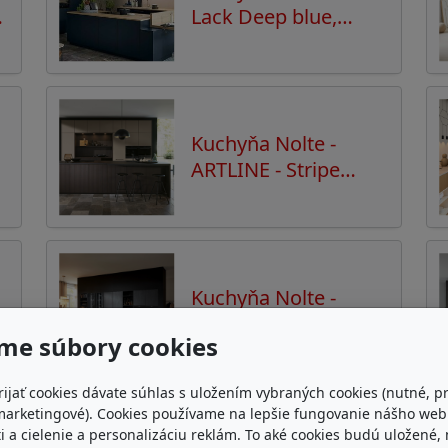
Lack Deep blue,
Manhattan Natural
oak
Kuchyňa Nolte -
ARTLINE - Stripe
Wood Coffee
Kuchyňa Nolte -
MANHATTAN - Eiche
me súbory cookies
Nero
rijať cookies dávate súhlas s uložením vybraných cookies (nutné, p
marketingové). Cookies používame na lepšie fungovanie nášho we
i a cielenie a personalizáciu reklám. To aké cookies budú uložené,