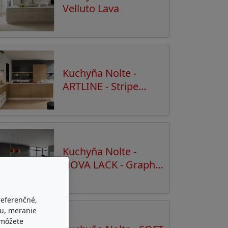
Velluto Lava
Kuchyňa Nolte -
ARTLINE - Stripe
Wood Crema
Kuchyňa Nolte -
NOVA LACK - Graphit
Hochglanz
referenčné,
bu, meranie
 môžete