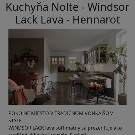
Kuchyňa Nolte - Windsor
Lack Lava - Hennarot
POKOJNÉ MIESTO V TRADIČNOM VONKAJŠOM
ŠTÝLE
WINDSOR LACK lava soft matný sa prezentuje ako
tradičná vidiecka kuchyňa. Svojimi