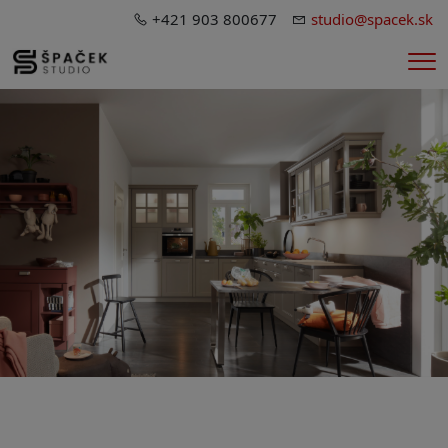
+421 903 800677
studio@spacek.sk
Me