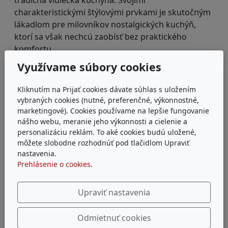
charakteristickými štýlovými prvkami je skutočným
lákadlom pre milovníkov nostalgických kuchýň,
ktorí sa však nechcú zaobísť bez praktického
komfortu.
Využívame súbory cookies
Dekory
Windsor
Kliknutím na Prijať cookies dávate súhlas s uložením
vybraných cookies (nutné, preferenčné, výkonnostné,
marketingové). Cookies používame na lepšie fungovanie
nášho webu, meranie jeho výkonnosti a cielenie a
personalizáciu reklám. To aké cookies budú uložené,
môžete slobodne rozhodnúť pod tlačidlom Upraviť
nastavenia.
Prehlásenie o cookies.
Upraviť nastavenia
Odmietnuť cookies