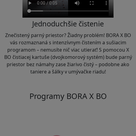
Jednoduchšie čistenie
Znečistený parný priestor? Žiadny problém! BORA X BO
vás rozmaznaná s intenzívnym čistením a sušiacim
programom – nemusíte nič viac utierať! S pomocou X
BO čistiacej kartuše (dvojkomorový systém) bude parný
priestor bez námahy zase žiarivo čistý – podobne ako
taniere a šálky v umývačke riadu!
Programy BORA X BO