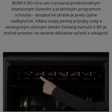
BORA X BO rúra vás rozmazná profesionálnym
intenzívnym čistením a praktickým programom
schnutia – dodatočné utretie je preto úplne
nadbytočné. Vďaka svojej pevnej prípojky vody a
ekologickým učinným látkám čistiacej kartuše X BO je
možné priestor na varenie dôkladne vyčistiť a odvápniť.