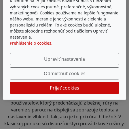
Kliknutím na Prijať cookies dávate súhlas s uložením
vybraných cookies (nutné, preferenčné, výkonnostné,
marketingové). Cookies používame na lepšie fungovanie
nášho webu, meranie jeho výkonnosti a cielenie a
personalizáciu reklám. To aké cookies budú uložené,
môžete slobodne rozhodnúť pod tlačidlom Upraviť
nastavenia.
Prehlásenie o cookies.
Upraviť nastavenia
Odmietnuť cookies
Klasika
Prijať cookies
Tento prevádzkový režim je vhodný najmä pre
používateľov, ktorý predchádzajú z bežnej rúry na
varenie s parou: na displeji sa zobrazuje teplota a
nastavenie vlhkosti tak, ako je to pri rúrach bežné. V
klasickej ponuke sú dispozícii štyri prevádzkové režimy: