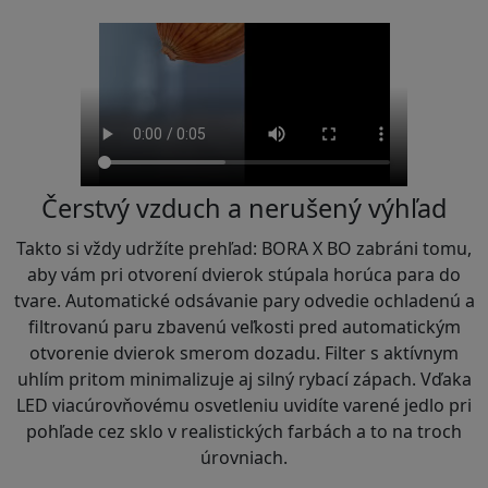
Čerstvý vzduch a nerušený výhľad
Takto si vždy udržíte prehľad: BORA X BO zabráni tomu,
aby vám pri otvorení dvierok stúpala horúca para do
tvare. Automatické odsávanie pary odvedie ochladenú a
filtrovanú paru zbavenú veľkosti pred automatickým
otvorenie dvierok smerom dozadu. Filter s aktívnym
uhlím pritom minimalizuje aj silný rybací zápach. Vďaka
LED viacúrovňovému osvetleniu uvidíte varené jedlo pri
pohľade cez sklo v realistických farbách a to na troch
úrovniach.