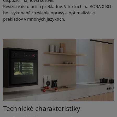
dispozícii najnovší softvér.
Revízia existujúcich prekladov: V textoch na BORA X BO
boli vykonané rozsiahle opravy a optimalizácie
prekladov v mnohých jazykoch.
Technické charakteristiky