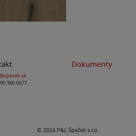
takt
Dokumenty
o@spacek.sk
90 380 0677
© 2024 P&Ľ Špaček s.r.o.