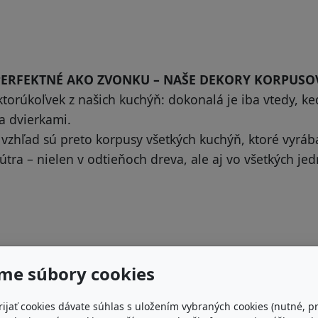
ERFEKTNÉ AKO ZVONKU – NAŠE DEKORY KORPUSO
ktorúkoľvek z našich kuchýň: dokonalá je iba vtedy, ke
za dvierkami.
 vzhľad sú preto korpusy všetkých kuchýň, ktoré vyr
útra – nielen v odtieňoch dreva, ale aj vo všetkých j
TESNÉ JE TESNÉ
me súbory cookies
U Nolte Küchen to môžete
rijať cookies dávate súhlas s uložením vybraných cookies (nutné, p