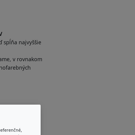
V
ď spĺňa najvyššie
ábame, v rovnakom
ednofarebných
 brať doslova:
referenčné,