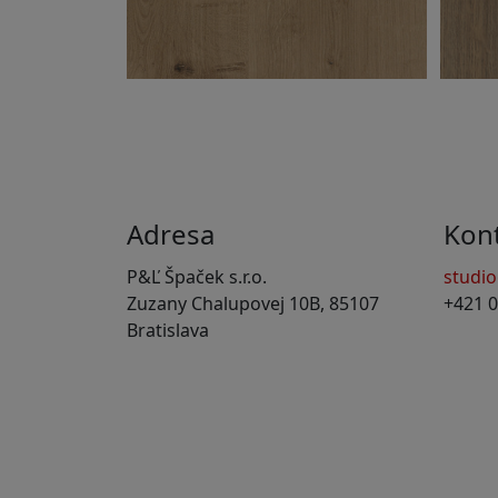
Adresa
Kon
P&Ľ Špaček s.r.o.
studi
Zuzany Chalupovej 10B, 85107
+421 0
Bratislava