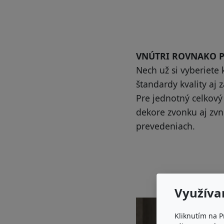
VNÚTRI ROVNAKO P
Nech už si vyberiete 
štandardy kvality aj 
Pre jednotný celkový
dekore zvonku aj zvn
prevedeniach.
Využíva
Kliknutím na P