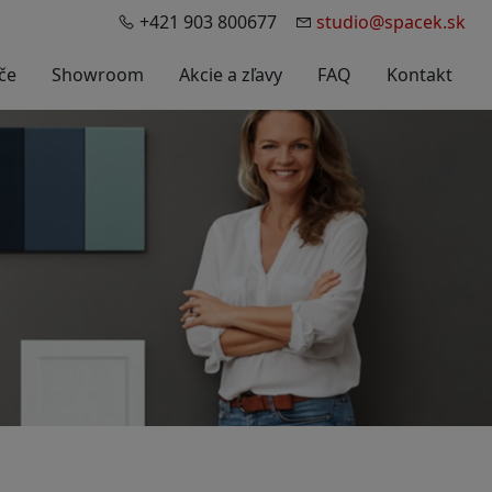
+421 903 800677
studio@spacek.sk
če
Showroom
Akcie a zľavy
FAQ
Kontakt