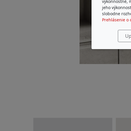
výkonnostné, 
jeho výkonnost
slobodne rozho
Prehlásenie o 
Up