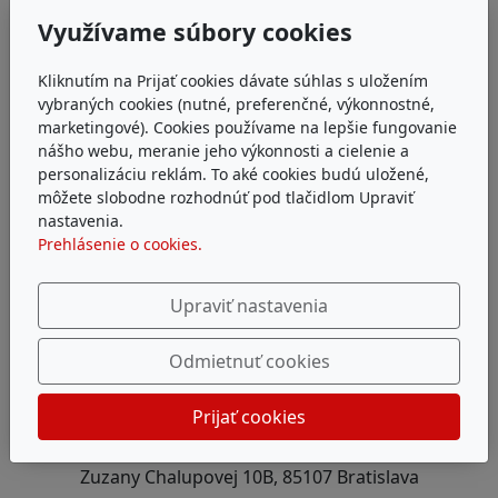
Pure - žltá
Využívame súbory cookies
Kliknutím na Prijať cookies dávate súhlas s uložením
vybraných cookies (nutné, preferenčné, výkonnostné,
marketingové). Cookies používame na lepšie fungovanie
nášho webu, meranie jeho výkonnosti a cielenie a
personalizáciu reklám. To aké cookies budú uložené,
môžete slobodne rozhodnúť pod tlačidlom Upraviť
nastavenia.
Prehlásenie o cookies.
Upraviť nastavenia
Odmietnuť cookies
Adresa
Prijať cookies
P&Ľ Špaček s.r.o.
Zuzany Chalupovej 10B, 85107 Bratislava