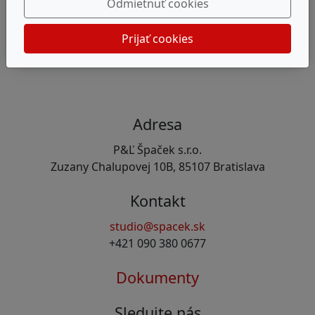
Odmietnuť cookies
Prijať cookies
Adresa
P&Ľ Špaček s.r.o.
Zuzany Chalupovej 10B, 85107 Bratislava
Kontakt
studio@spacek.sk
+421 090 380 0677
Dokumenty
Sledujte nás