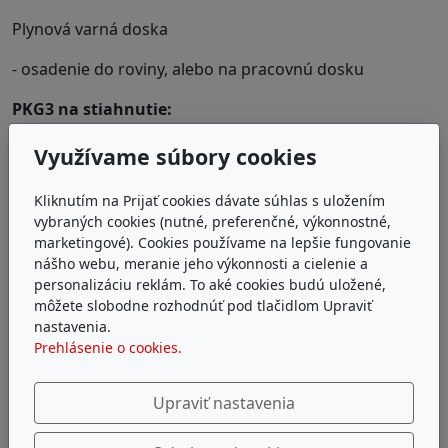
Plynová varná doska
- osadenie do roviny, alebo na pracovnú dosku
PKG3 na stiahnutie:
Návod na použitie
Využívame súbory cookies
Informační leták o ovládání
Kliknutím na Prijať cookies dávate súhlas s uložením
vybraných cookies (nutné, preferenčné, výkonnostné,
Energetický dátovy list
marketingové). Cookies používame na lepšie fungovanie
nášho webu, meranie jeho výkonnosti a cielenie a
Pre akékoľvek informácie nás prosím kontaktujte
tu
.
personalizáciu reklám. To aké cookies budú uložené,
môžete slobodne rozhodnúť pod tlačidlom Upraviť
nastavenia.
Prehlásenie o cookies.
Upraviť nastavenia