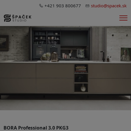
+421 903 800677
studio@spacek.sk
Me
BORA Professional 3.0 PKG3