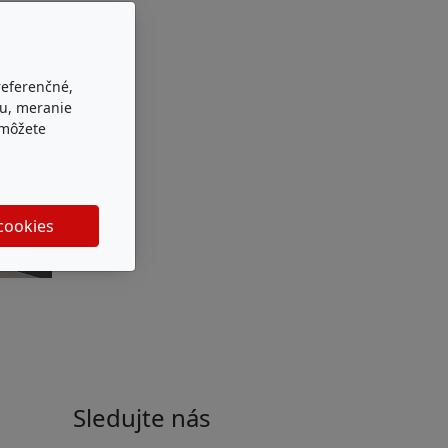
referenčné,
bu, meranie
 môžete
 cookies
Sledujte nás