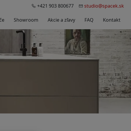
+421 903 800677
studio@spacek.sk
če
Showroom
Akcie a zľavy
FAQ
Kontakt