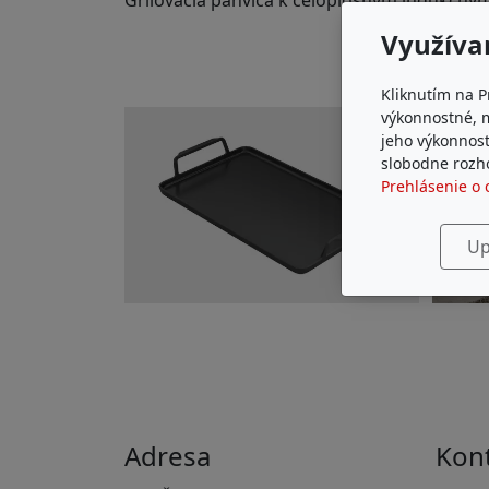
Grilovacia panvica k celoplošným indukčn
Využíva
Kliknutím na P
výkonnostné, 
jeho výkonnost
slobodne rozho
Prehlásenie o 
Up
Adresa
Kon