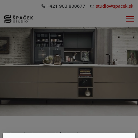
+421 903 800677
studio@spacek.sk
Me
Kolenová priechodka 90˚ plochá, vodorovná