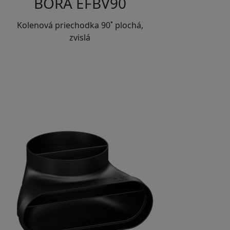
BORA EFBV90
Kolenová priechodka 90˚ plochá,
zvislá