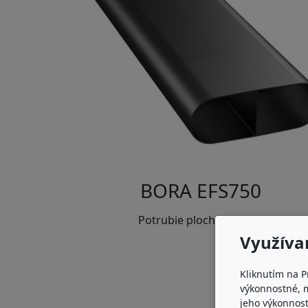
BORA EFS750
Potrubie ploché 750mm
Využíva
Kliknutím na P
výkonnostné, 
jeho výkonnost