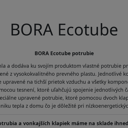
BORA Ecotube
BORA Ecotube potrubie
la a dodáva ku svojím produktom vlastné potrubie p
bené z vysokokvalitného prevného plastu. Jednotlivé
ne upravené na tichší prietok vzduchu a všetky kompo
mocou tesnení, ktoré uľahčujú spojenie jednotlivých č
peciálne upravené potrubie, ktoré pomocou dvoch kla
iku tepla z domu čo je dôležité pri nízkoenergetick
otrubia a vonkajších klapiek máme na sklade ihneď