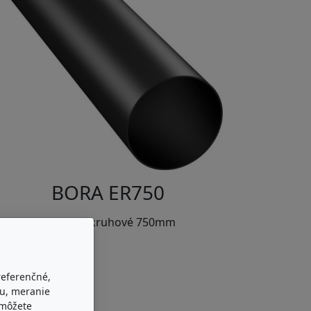
BORA ER750
Potrubie kruhové 750mm
referenčné,
bu, meranie
 môžete