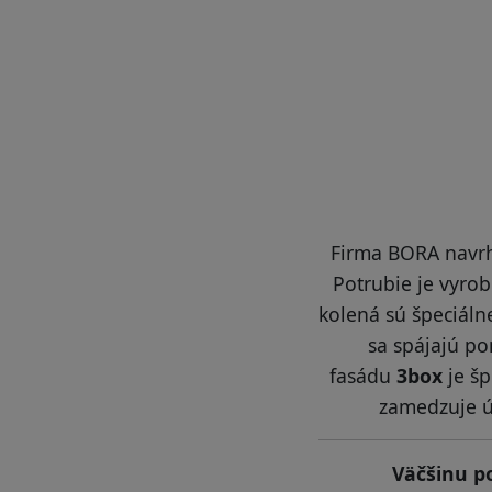
Firma BORA navrh
Potrubie je vyro
kolená sú špeciál
sa spájajú po
fasádu
3box
je š
zamedzuje ún
Väčšinu p