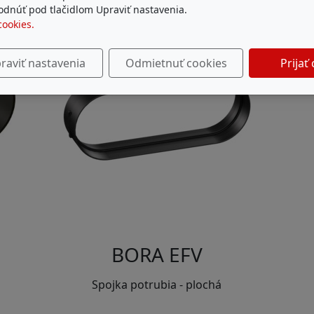
dnúť pod tlačidlom Upraviť nastavenia.
cookies.
raviť nastavenia
Odmietnuť cookies
Prijať
BORA EFV
Spojka potrubia - plochá