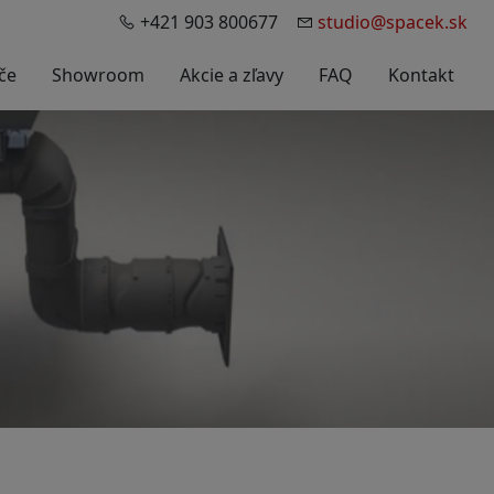
+421 903 800677
studio@spacek.sk
če
Showroom
Akcie a zľavy
FAQ
Kontakt