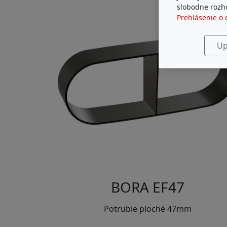
slobodne rozho
Prehlásenie o 
Up
BORA EF47
Potrubie ploché 47mm