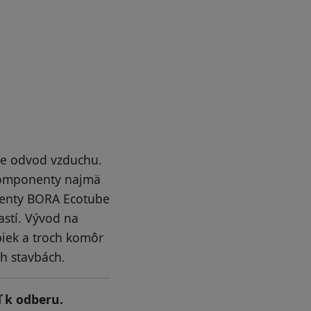
re odvod vzduchu.
 komponenty najmä
nenty BORA Ecotube
astí. Vývod na
piek a troch komôr
ých stavbách.
 k odberu.