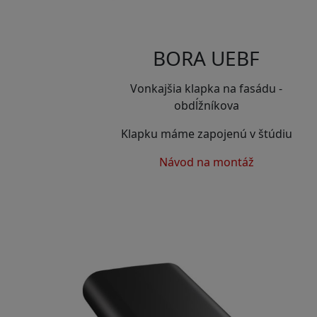
BORA UEBF
Vonkajšia klapka na fasádu -
obdĺžníkova
Klapku máme zapojenú v štúdiu
Návod na montáž