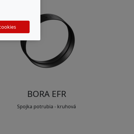
 cookies
BORA EFR
Spojka potrubia - kruhová