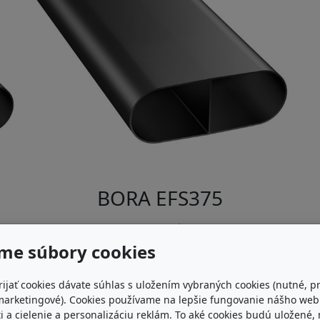
BORA EFS375
Potrubie ploché 375mm
me súbory cookies
rijať cookies dávate súhlas s uložením vybraných cookies (nutné, p
marketingové). Cookies používame na lepšie fungovanie nášho we
i a cielenie a personalizáciu reklám. To aké cookies budú uložené,