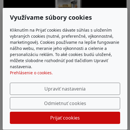
Využívame súbory cookies
Kliknutím na Prijať cookies dávate súhlas s uložením
vybraných cookies (nutné, preferenčné, výkonnostné,
marketingové). Cookies používame na lepšie fungovanie
nášho webu, meranie jeho výkonnosti a cielenie a
personalizáciu reklám. To aké cookies budú uložené,
môžete slobodne rozhodnúť pod tlačidlom Upraviť
BORA Cool
nastavenia.
Prehlásenie o cookies.
Optimálne prednastavená skladovacia klíma pre rôzne
požiadavky. Dokonale doplnená užitočným
Upraviť nastavenia
príslušenstvom a podľa individuálnych preferencií s,
alebo bez 4-hviezdičkového mraziaceho priečinka.
Odmietnuť cookies
Viac
Prijať cookies