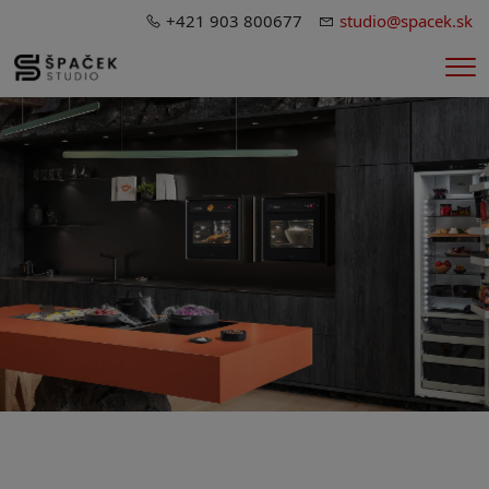
+421 903 800677
studio@spacek.sk
Me