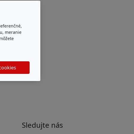
referenčné,
bu, meranie
 môžete
 cookies
Sledujte nás