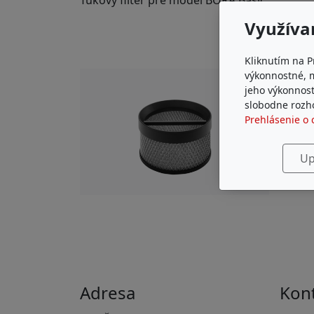
Tukový filter pre model BORA Basic
Využíva
Kliknutím na P
výkonnostné, 
jeho výkonnost
slobodne rozho
Prehlásenie o 
Up
Adresa
Kon