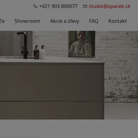
+421 903 800677
studio@spacek.sk
če
Showroom
Akcie a zľavy
FAQ
Kontakt