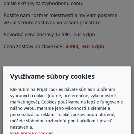
dalsie skrinky za zvyhodnenu cenu.
Poslite nam rozmer miestnosti a my Vam posleme
vizual s touto zostavou vo vašom priestore.
Pôvodná cena zostavy 12.590,- eur s dph
Cena zostavy po zľave 60%
4.980,- eur s dph
Využívame súbory cookies
Kliknutím na Prijať cookies dávate súhlas s uložením
vybraných cookies (nutné, preferenčné, výkonnostné,
marketingové). Cookies používame na lepšie fungovanie
nášho webu, meranie jeho výkonnosti a cielenie a
personalizáciu reklám. To aké cookies budú uložené,
môžete slobodne rozhodnúť pod tlačidlom Upraviť
nastavenia.
Prehlásenie o cookies.