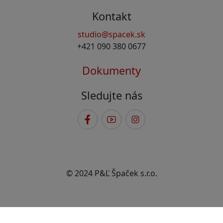
Kontakt
studio@spacek.sk
+421 090 380 0677
Dokumenty
Sledujte nás
© 2024 P&Ľ Špaček s.r.o.