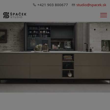
+421 903 800677
studio@spacek.sk
Me