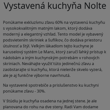
Vystavená kuchyňa Nolte
Ponúkame exkluzívnu zľavu 60% na vystavenú kuchyňu
s vysokokvalitným matným lakom, ktorý dodáva
moderný a elegantný vzhľad. Tento model je vybavený
podsvietením skriniek a šuflíkov, čo dodáva priestoru
útulnosť a štýl. Veľkým lákadlom tejto kuchyne je
karuselový systém Le Mans, ktorý zaručí ľahký prístup k
nádobám a iným kuchynským potrebám v rohových
skriniach. Neváhajte využiť túto jedinečnú zľavu a
zaobstarajte si kuchyňu, ktorá nielenže skvelo vyzerá,
ale je aj funkčne výborne navrhnutá.
Na vystavené spotrebiče a prislušenstvo ku kuchyni
ponúkame zľavu - 30%.
V štúdiu je kuchyňa osadena na jednej stene. Je ale
planovana do rohu na dve steny. Radi Vam dodame