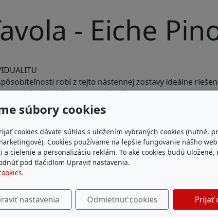
avola - Eiche Pin
VIDUALITU
ôsobiteľnosti robí z tejto nástennej zostavy ideálne riešeni
do obývačky vyžaruje pocit čistého relaxu.
me súbory cookies
rijať cookies dávate súhlas s uložením vybraných cookies (nutné, p
marketingové). Cookies používame na lepšie fungovanie nášho we
i a cielenie a personalizáciu reklám. To aké cookies budú uložené,
dnúť pod tlačidlom Upraviť nastavenia.
cookies.
raviť nastavenia
Odmietnuť cookies
Prijať