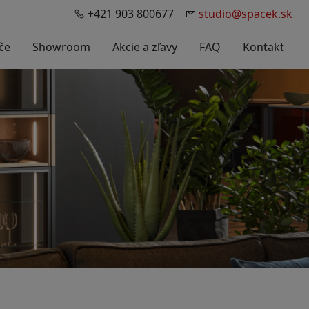
+421 903 800677
studio@spacek.sk
če
Showroom
Akcie a zľavy
FAQ
Kontakt