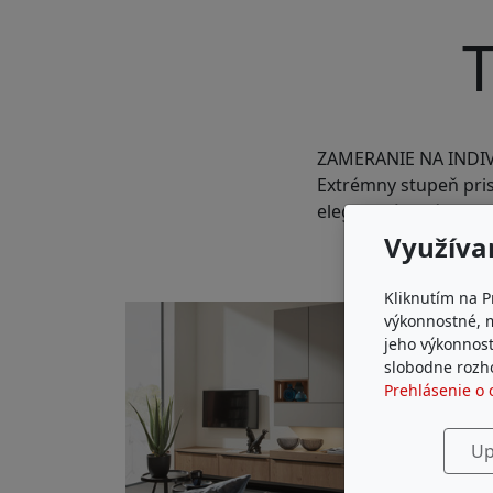
T
ZAMERANIE NA INDI
Extrémny stupeň prisp
elegantným nábytkom 
Využíva
Kliknutím na P
výkonnostné, 
jeho výkonnost
slobodne rozho
Prehlásenie o 
Up