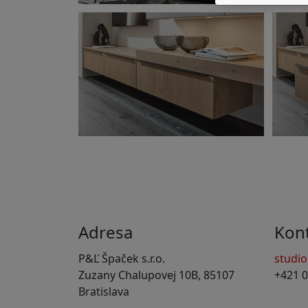
Adresa
Kon
P&Ľ Špaček s.r.o.
studi
Zuzany Chalupovej 10B, 85107
+421 0
Bratislava