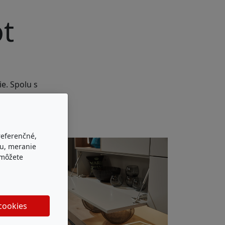
ot
e. Spolu s
referenčné,
bu, meranie
 môžete
 cookies