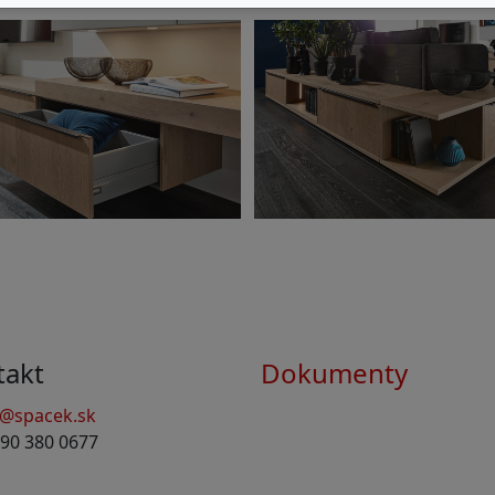
takt
Dokumenty
o@spacek.sk
90 380 0677