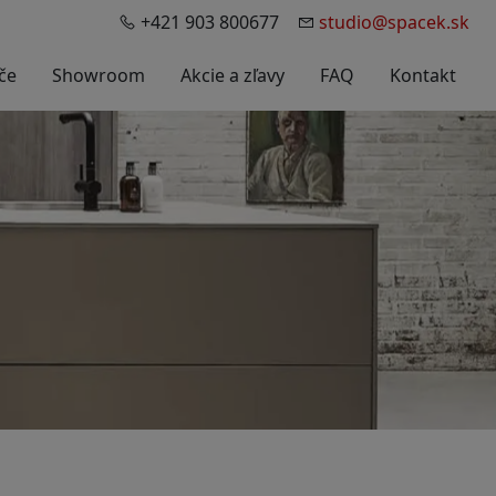
+421 903 800677
studio@spacek.sk
če
Showroom
Akcie a zľavy
FAQ
Kontakt