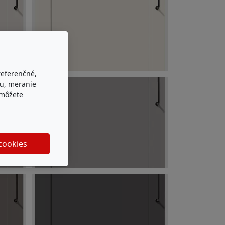
referenčné,
bu, meranie
 môžete
 cookies