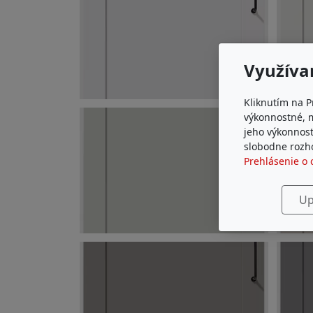
Využíva
Kliknutím na P
výkonnostné, 
jeho výkonnost
slobodne rozho
Prehlásenie o 
Up