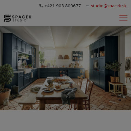
+421 903 800677
studio@spacek.sk
Me