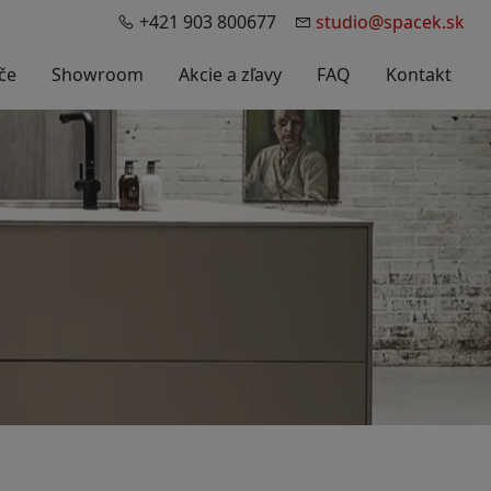
+421 903 800677
studio@spacek.sk
če
Showroom
Akcie a zľavy
FAQ
Kontakt