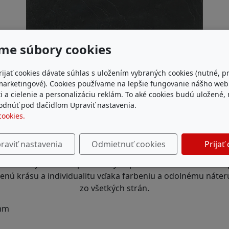
me súbory cookies
rijať cookies dávate súhlas s uložením vybraných cookies (nutné, p
marketingové). Cookies používame na lepšie fungovanie nášho we
i a cielenie a personalizáciu reklám. To aké cookies budú uložené,
dnúť pod tlačidlom Upraviť nastavenia.
cookies.
edinečné kamenné čelo s trojrozmerným bridlicovým povrcho
tak prirodzene a má veľmi špeciálny estetický vzhľad.
raviť nastavenia
Odmietnuť cookies
Prijať
otrieska, obojstranne potiahnutá vysoko kvalitnou hrubou 
ranách vyrazená nepravidelnými priehlbinami. Prirodzene 
zenú krásu a individualitu vďaka farbeniu a odolnému náte
zo všetkých strán.
 mm