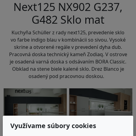
Next125 NX902 G237,
G482 Sklo mat
Kuchyňa
Schüller
z rady next125, prevedenie sklo
vo farbe indigo blau v kombinácii so sivou. Vysoké
skrine a otvorené regále v prevedení dyha dub.
Pracovná doska technický kameň Zodiaq. V ostrove
je osadená varná doska s odsávaním BORA Classic.
Obklad na stene biele kalené sklo. Drez Blanco je
osadený pod pracovnou doskou.
Využívame súbory cookies