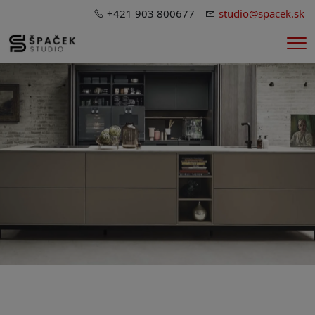
+421 903 800677
studio@spacek.sk
Me