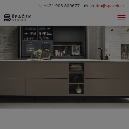
+421 903 800677
studio@spacek.sk
Me