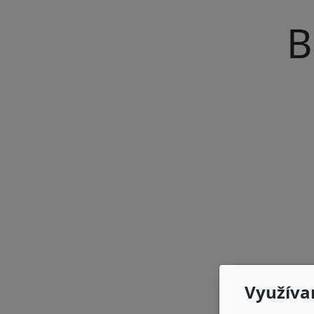
B
Využíva