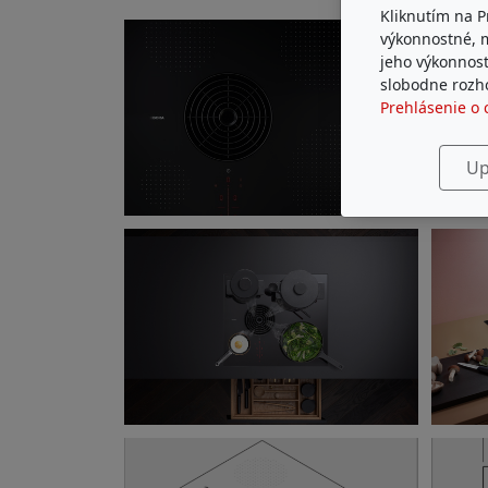
Kliknutím na P
výkonnostné, 
jeho výkonnost
slobodne rozho
Prehlásenie o 
Up