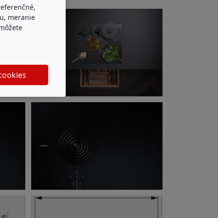
referenčné,
bu, meranie
 môžete
 cookies