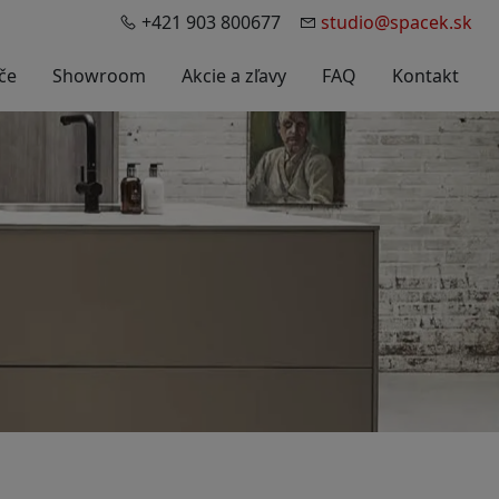
+421 903 800677
studio@spacek.sk
če
Showroom
Akcie a zľavy
FAQ
Kontakt