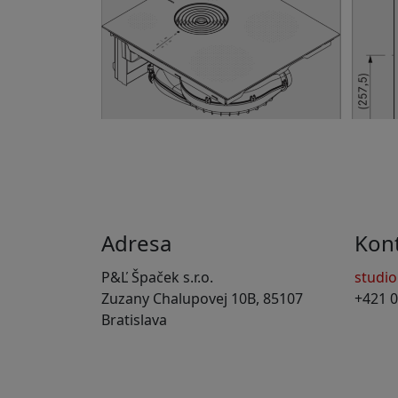
Adresa
Kon
P&Ľ Špaček s.r.o.
studi
Zuzany Chalupovej 10B, 85107
+421 0
Bratislava