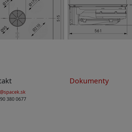
takt
Dokumenty
o@spacek.sk
90 380 0677