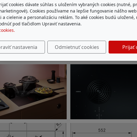
rijať cookies dávate súhlas s uložením vybraných cookies (nutné, p
marketingové). Cookies používame na lepšie fungovanie nášho we
i a cielenie a personalizáciu reklám. To aké cookies budú uložené,
dnúť pod tlačidlom Upraviť nastavenia.
cookies.
raviť nastavenia
Odmietnuť cookies
Prijať