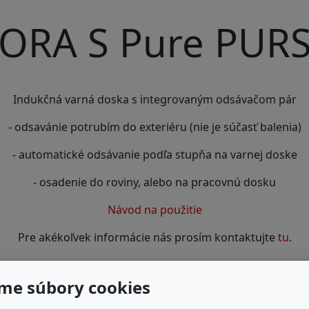
ORA S Pure PUR
Indukčná varná doska s integrovaným odsávačom pár
- odsavánie potrubím do exteriéru (nie je súčasť balenia)
- automatické odsávanie podľa stupňa na varnej doske
- osadenie do roviny, alebo na pracovnú dosku
Návod na použitie
Pre akékoľvek informácie nás prosím kontaktujte
tu
.
VIDEO
me súbory cookies