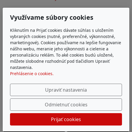
Energetický dátovy list
Využívame súbory cookies
Energetický štítok (odsávanie do exteriéru)
Kliknutím na Prijať cookies dávate súhlas s uložením
Pre akékoľvek informácie nás prosím kontaktujte
vybraných cookies (nutné, preferenčné, výkonnostné,
tu
.
marketingové). Cookies používame na lepšie fungovanie
nášho webu, meranie jeho výkonnosti a cielenie a
personalizáciu reklám. To aké cookies budú uložené,
môžete slobodne rozhodnúť pod tlačidlom Upraviť
nastavenia.
Prehlásenie o cookies.
Upraviť nastavenia
Odmietnuť cookies
Prijať cookies