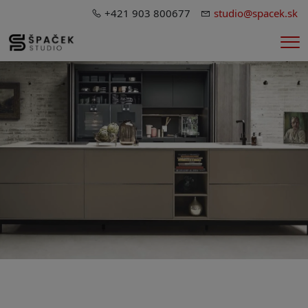
+421 903 800677
studio@spacek.sk
Me