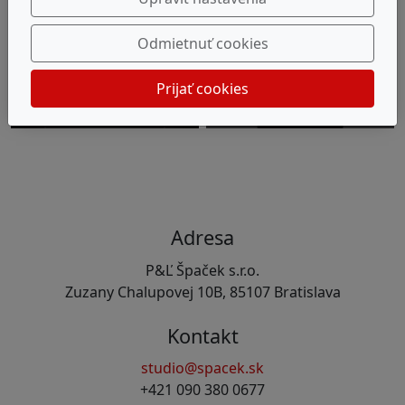
Odmietnuť cookies
Prijať cookies
Adresa
P&Ľ Špaček s.r.o.
Zuzany Chalupovej 10B, 85107 Bratislava
Kontakt
studio@spacek.sk
+421 090 380 0677