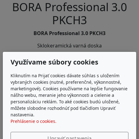
BORA Professional 3.0
PKCH3
BORA Professional 3.0 PKCH3
Sklokeramická varná doska
- osadenie do roviny, alebo na pracovnú dosku
Využívame súbory cookies
PKCH3 na stiahnutie:
Kliknutím na Prijať cookies dávate súhlas s uložením
vybraných cookies (nutné, preferenčné, výkonnostné,
Návod na použitie
marketingové). Cookies používame na lepšie fungovanie
Informační leták o ovládání
nášho webu, meranie jeho výkonnosti a cielenie a
personalizáciu reklám. To aké cookies budú uložené,
Energetický dátovy list
môžete slobodne rozhodnúť pod tlačidlom Upraviť
nastavenia.
Pre akékoľvek informácie nás prosím kontaktujte
Prehlásenie o cookies.
tu
.
Upraviť nastavenia