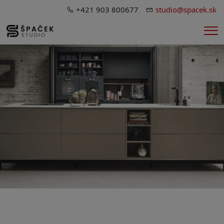
+421 903 800677
studio@spacek.sk
Me