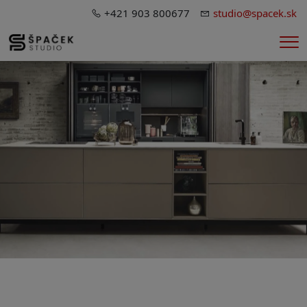
+421 903 800677
studio@spacek.sk
Me