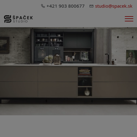
+421 903 800677
studio@spacek.sk
Me