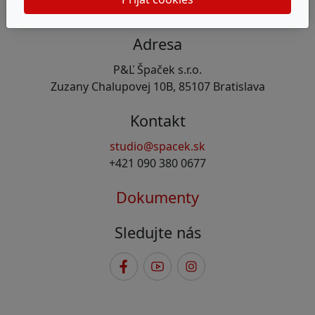
Adresa
P&Ľ Špaček s.r.o.
Zuzany Chalupovej 10B, 85107 Bratislava
Kontakt
studio@spacek.sk
+421 090 380 0677
Dokumenty
Sledujte nás