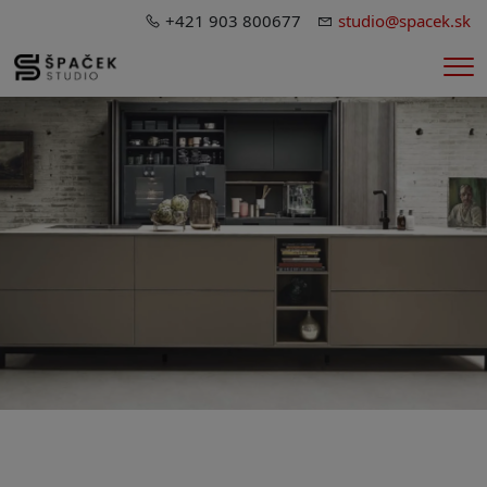
+421 903 800677
studio@spacek.sk
Me