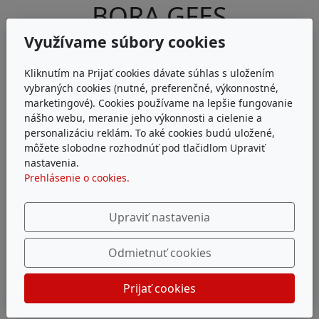
BORA GFES
Využívame súbory cookies
Náhradný filter eSwap pre modely BORA Pure
PURU, X Pure PUXU a S Pure PURSU
Kliknutím na Prijať cookies dávate súhlas s uložením
vybraných cookies (nutné, preferenčné, výkonnostné,
Životnosť filtra cca 150 h / 1 rok
marketingové). Cookies používame na lepšie fungovanie
nášho webu, meranie jeho výkonnosti a cielenie a
personalizáciu reklám. To aké cookies budú uložené,
môžete slobodne rozhodnúť pod tlačidlom Upraviť
nastavenia.
Prehlásenie o cookies.
Upraviť nastavenia
Odmietnuť cookies
Prijať cookies
Adresa