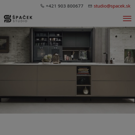
+421 903 800677
studio@spacek.sk
Me