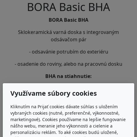
BORA Basic BHA
BORA Basic BHA
Sklokeramická varná doska s integrovaným
odsávačom pár
- odsavánie potrubím do exteriéru
- osadenie do roviny, alebo na pracovnú dosku
BHA na stiahnutie:
Návod na použitie
Využívame súbory cookies
Pokyny na čistenie
Kliknutím na Prijať cookies dávate súhlas s uložením
Energetický dátovy list
vybraných cookies (nutné, preferenčné, výkonnostné,
marketingové). Cookies používame na lepšie fungovanie
Energetický štítok (odsávanie do exteriéru)
nášho webu, meranie jeho výkonnosti a cielenie a
personalizáciu reklám. To aké cookies budú uložené,