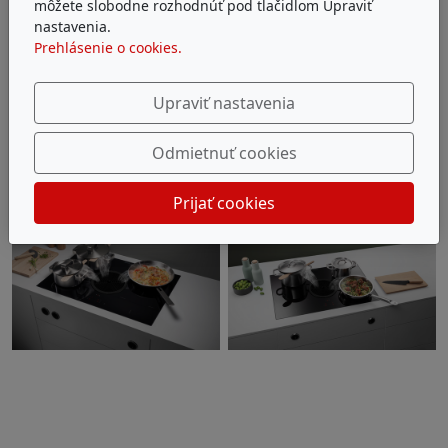
Pre akékoľvek informácie nás prosím kontaktujte
môžete slobodne rozhodnúť pod tlačidlom Upraviť
tu
.
nastavenia.
Prehlásenie o cookies.
Upraviť nastavenia
Odmietnuť cookies
Prijať cookies